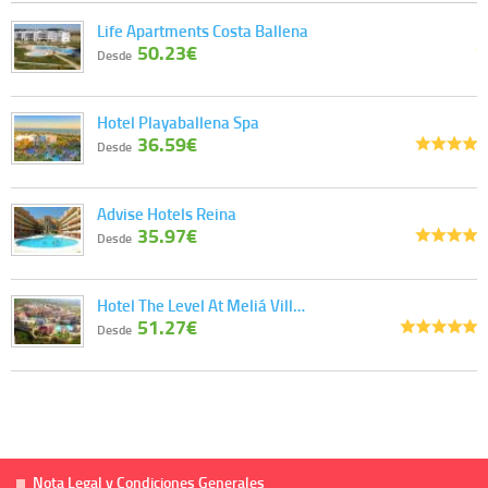
información que le pedimos. No se comunicarán datos a terceros.
Life Apartments Costa Ballena
Derechos:
tiene derecho a saber qué información tenemos sobre usted,
50.23€
corregirla y eliminarla, tal y como se explica en la información adicional
Desde
disponible en nuestra página web.
Información complementaria:
Puede consultar la información adicional y
detallada sobre cómo tratamos sus datos en la
política de privacidad
Hotel Playaballena Spa
36.59€
Desde
Advise Hotels Reina
35.97€
Desde
Hotel The Level At Meliá Vill…
51.27€
Desde
Nota Legal y Condiciones Generales