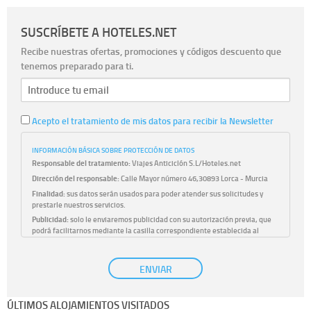
SUSCRÍBETE A HOTELES.NET
Recibe nuestras ofertas, promociones y códigos descuento que
tenemos preparado para ti.
Acepto el tratamiento de mis datos para recibir la Newsletter
INFORMACIÓN BÁSICA SOBRE PROTECCIÓN DE DATOS
Responsable del tratamiento:
Viajes Anticiclón S.L/Hoteles.net
Dirección del responsable:
Calle Mayor número 46,30893 Lorca - Murcia
Finalidad:
sus datos serán usados para poder atender sus solicitudes y
prestarle nuestros servicios.
Publicidad:
solo le enviaremos publicidad con su autorización previa, que
podrá facilitarnos mediante la casilla correspondiente establecida al
efecto.
Base Jurídica:
únicamente trataremos sus datos con su consentimiento
ENVIAR
previo, que podrá facilitarnos mediante la casilla correspondiente
establecida al efecto.
Destinatarios:
con carácter general, sólo el personal de nuestra entidad
ÚLTIMOS ALOJAMIENTOS VISITADOS
que esté debidamente autorizado podrá tener conocimiento de la